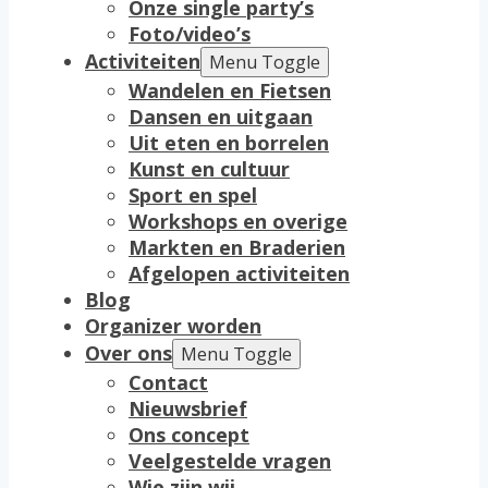
Onze single party’s
Foto/video’s
Activiteiten
Menu Toggle
Wandelen en Fietsen
Dansen en uitgaan
Uit eten en borrelen
Kunst en cultuur
Sport en spel
Workshops en overige
Markten en Braderien
Afgelopen activiteiten
Blog
Organizer worden
Over ons
Menu Toggle
Contact
Nieuwsbrief
Ons concept
Veelgestelde vragen
Wie zijn wij