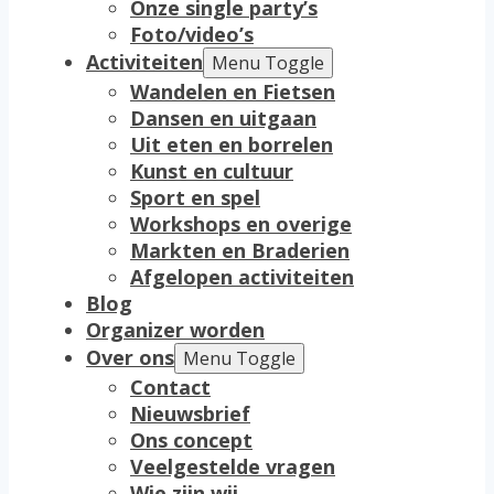
Onze single party’s
Foto/video’s
Activiteiten
Menu Toggle
Wandelen en Fietsen
Dansen en uitgaan
Uit eten en borrelen
Kunst en cultuur
Sport en spel
Workshops en overige
Markten en Braderien
Afgelopen activiteiten
Blog
Organizer worden
Over ons
Menu Toggle
Contact
Nieuwsbrief
Ons concept
Veelgestelde vragen
Wie zijn wij