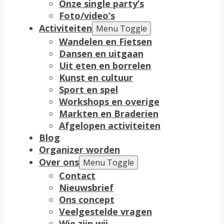
Onze single party’s
Foto/video’s
Activiteiten
Menu Toggle
Wandelen en Fietsen
Dansen en uitgaan
Uit eten en borrelen
Kunst en cultuur
Sport en spel
Workshops en overige
Markten en Braderien
Afgelopen activiteiten
Blog
Organizer worden
Over ons
Menu Toggle
Contact
Nieuwsbrief
Ons concept
Veelgestelde vragen
Wie zijn wij