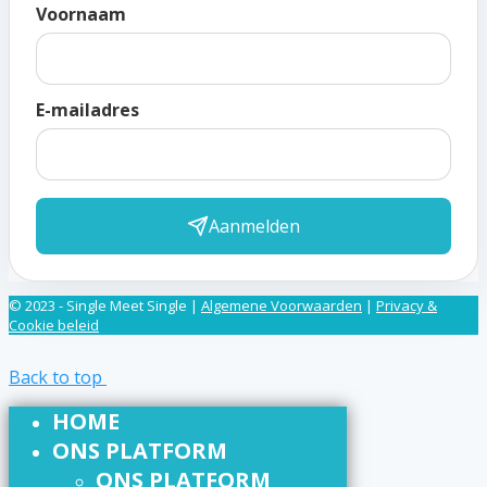
Voornaam
E-mailadres
Aanmelden
© 2023 - Single Meet Single |
Algemene Voorwaarden
|
Privacy &
Cookie beleid
Back to top
HOME
ONS PLATFORM
ONS PLATFORM