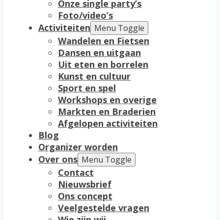
Onze single party’s
Foto/video’s
Activiteiten
Menu Toggle
Wandelen en Fietsen
Dansen en uitgaan
Uit eten en borrelen
Kunst en cultuur
Sport en spel
Workshops en overige
Markten en Braderien
Afgelopen activiteiten
Blog
Organizer worden
Over ons
Menu Toggle
Contact
Nieuwsbrief
Ons concept
Veelgestelde vragen
Wie zijn wij