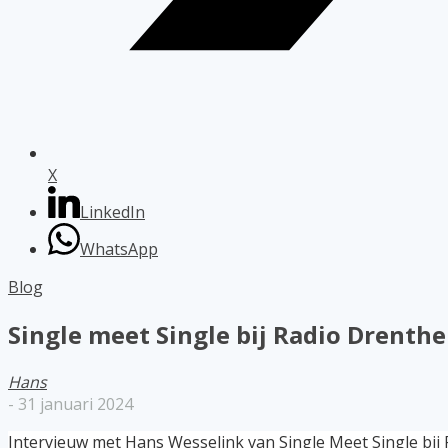
X
LinkedIn
WhatsApp
Blog
Single meet Single bij Radio Drenthe
Hans
-
31 januari 2024
Intervieuw met Hans Wesselink van Single Meet Single bij