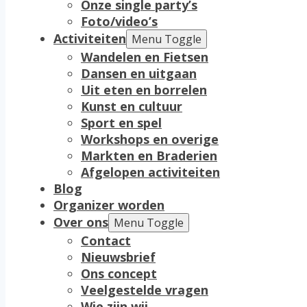
Onze single party’s
Foto/video’s
Activiteiten
Menu Toggle
Wandelen en Fietsen
Dansen en uitgaan
Uit eten en borrelen
Kunst en cultuur
Sport en spel
Workshops en overige
Markten en Braderien
Afgelopen activiteiten
Blog
Organizer worden
Over ons
Menu Toggle
Contact
Nieuwsbrief
Ons concept
Veelgestelde vragen
Wie zijn wij