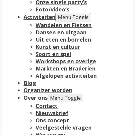
Onze single party’s
Foto/video’s
Activiteiten
Menu Toggle
Wandelen en Fietsen
Dansen en uitgaan
Uit eten en borrelen
Kunst en cultuur
Sport en spel
Workshops en overige
Markten en Braderien
Afgelopen activiteiten
Blog
Organizer worden
Over ons
Menu Toggle
Contact
Nieuwsbrief
Ons concept
Veelgestelde vragen
Wie zijn wij