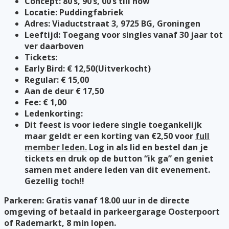
Concept: 80’s, 90’s, 00’s till now
Locatie: Puddingfabriek
Adres: Viaductstraat 3, 9725 BG, Groningen
Leeftijd: Toegang voor singles vanaf 30 jaar tot
ver daarboven
Tickets:
Early Bird: € 12,50(Uitverkocht)
Regular: € 15,00
Aan de deur € 17,50
Fee: € 1,00
Ledenkorting:
Dit feest is voor iedere single toegankelijk
maar geldt er een korting van €2,50 voor
full
member leden.
Log in als lid en bestel dan je
tickets en druk op de button “ik ga” en geniet
samen met andere leden van dit evenement.
Gezellig toch!!
Parkeren: Gratis vanaf 18.00 uur in de directe
omgeving of betaald in parkeergarage Oosterpoort
of Rademarkt, 8 min lopen.