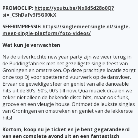
PROMOCLIP:
https://youtu.be/Nx0d5d28o0Q?
si=_CShDafv3fSG00kX
SFEERIMPRESSIE:
https://singlemeetsingle.nl/single-
meet-single-platform/foto-videos/
Wat kun je verwachten
Na de uitverkochte new year party zijn we weer terug in
de Puddingfabriek met het gezelligste single feest van
Groningen en omstreken. Op deze prachtige locatie zorgt
onze top DJ voor spetterend vuurwerk op de dansvloer.
Ervaar de geweldige sfeer en geniet van alle danceable
hits uit de 80’s, 90’s, 00’s till now. Qua muziek draaien we
zeker niet alleen de bekende disco hits, maar ook funk,
groove en een vleugje house. Ontmoet de leukste singles
van Groningen en omstreken en geniet van de lekkerste
hits!
Kortom, koop nu je ticket en je bent gegarandeerd
van een complete avond uit en een fantastisch