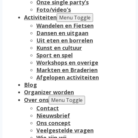
Onze single party’s
Foto/video’s
Activiteiten
Menu Toggle
Wandelen en Fietsen
Dansen en uitgaan
Uit eten en borrelen
Kunst en cultuur
Sport en spel
Workshops en overige
Markten en Braderien
Afgelopen activiteiten
Blog
Organizer worden
Over ons
Menu Toggle
Contact
Nieuwsbrief
Ons concept
Veelgestelde vragen
Wie zijn wij