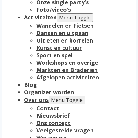
Onze single party’s
Foto/video’s
Activiteiten
Menu Toggle
Wandelen en Fietsen
Dansen en uitgaan
Uit eten en borrelen
Kunst en cultuur
Sport en spel
Workshops en overige
Markten en Braderien
Afgelopen activiteiten
Blog
Organizer worden
Over ons
Menu Toggle
Contact
Nieuwsbrief
Ons concept
Veelgestelde vragen
Wie zijn wij