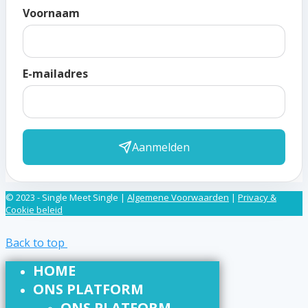
Voornaam
E-mailadres
Aanmelden
© 2023 - Single Meet Single |
Algemene Voorwaarden
|
Privacy &
Cookie beleid
Back to top
HOME
ONS PLATFORM
ONS PLATFORM