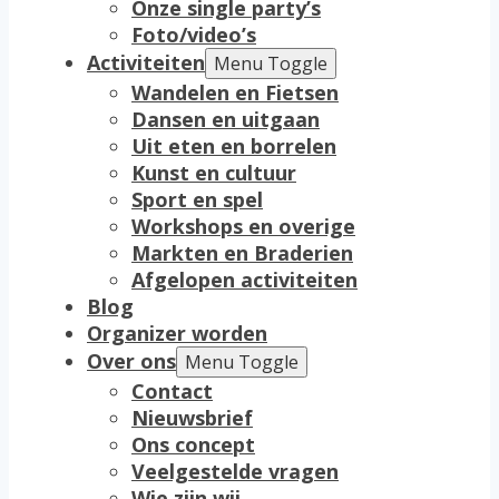
Onze single party’s
Foto/video’s
Activiteiten
Menu Toggle
Wandelen en Fietsen
Dansen en uitgaan
Uit eten en borrelen
Kunst en cultuur
Sport en spel
Workshops en overige
Markten en Braderien
Afgelopen activiteiten
Blog
Organizer worden
Over ons
Menu Toggle
Contact
Nieuwsbrief
Ons concept
Veelgestelde vragen
Wie zijn wij