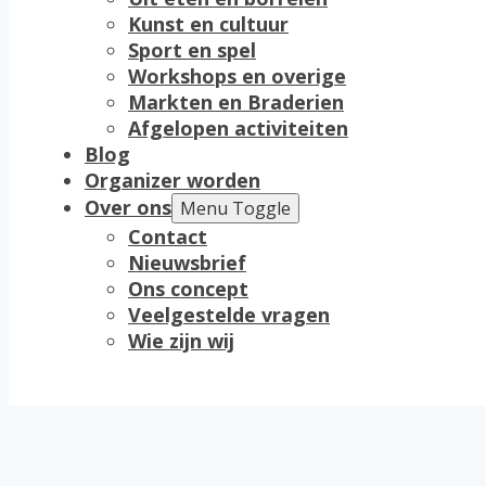
Kunst en cultuur
Sport en spel
Workshops en overige
Markten en Braderien
Afgelopen activiteiten
Blog
Organizer worden
Over ons
Menu Toggle
Contact
Nieuwsbrief
Ons concept
Veelgestelde vragen
Wie zijn wij