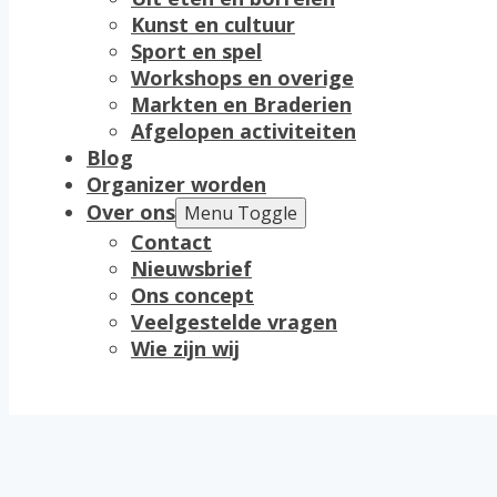
Kunst en cultuur
Sport en spel
Workshops en overige
Markten en Braderien
Afgelopen activiteiten
Blog
Organizer worden
Over ons
Menu Toggle
Contact
Nieuwsbrief
Ons concept
Veelgestelde vragen
Wie zijn wij